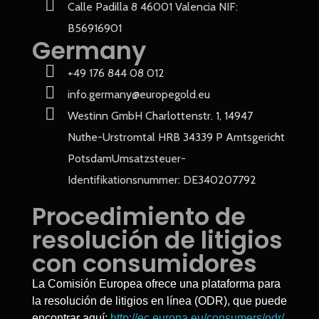
Calle Padilla 8 46001 Valencia NIF:
B56916901
Germany
+49 176 844 08 012
info.germany@europegold.eu
Westinn GmbH Charlottenstr. 1, 14947
Nuthe-Urstromtal HRB 34339 P Amtsgericht
PotsdamUmsatzsteuer-
Identifikationsnummer: DE340207792
Procedimiento de
resolución de litigios
con consumidores
La Comisión Europea ofrece una plataforma para
la resolución de litigios en línea (ODR), que puede
encontrar aquí:
http://ec.europa.eu/consumers/odr/
.