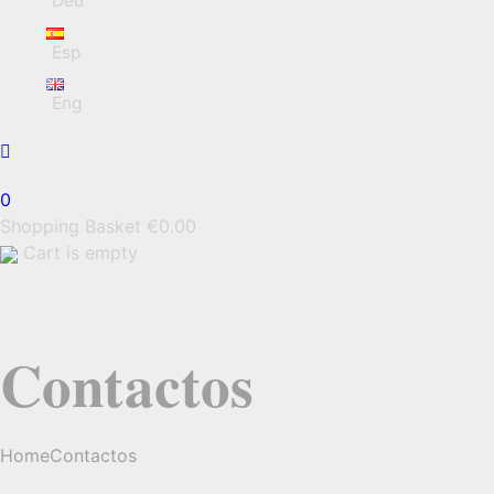
Deu
Esp
Eng
0
Shopping Basket
€
0.00
Cart is empty
Contactos
Home
Contactos